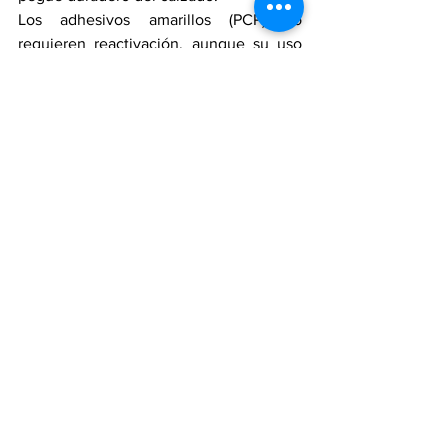
Los adhesivos amarillos (PCP) no 
requieren reactivación, aunque su uso 
ya no es tan generalizado para el 
proceso de pegue de suelas, ya que 
cuando usamos pegantes blancos 
aseguramos una muy buena adhesión y 
cohesión de los sustratos.
Es esencial que las diferentes partes del 
calzado se unan de manera sólida y 
resistente, para garantizar su durabilidad 
y resistencia. Recomiendo que se 
realicen pruebas con el adhesivo y 
auxiliares de su preferencia para 
verificar los tiempos entre procesos 
conservando los pasos anteriormente 
descritos.
Si desea más información o asesoría con 
gusto pueden contactarme.