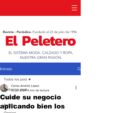
Revista - Periódico.
Fundado el 22 de julio de 1996
EL SISTEMA MODA: CALZADO Y ROPA,
NUESTRA GRAN PASIÓN.
Entrada
Todos los post
Carlos Andrés López
Todos los post
20 jul 2024
4 min de lectura
Cuide su negocio
Noticias
aplicando bien los
Política
Opinion