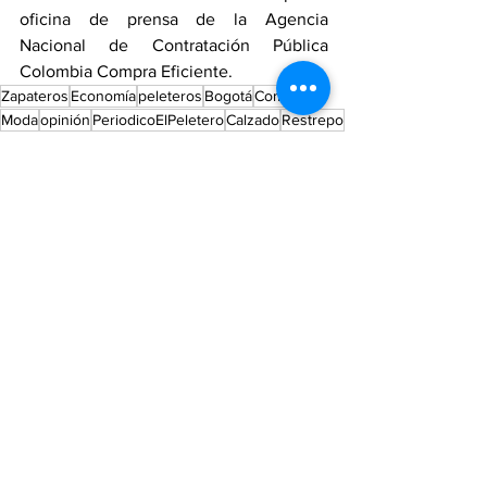
oficina de prensa de la Agencia 
Nacional de Contratación Pública 
Colombia Compra Eficiente.
Zapateros
Economía
peleteros
Bogotá
Comercio
Moda
opinión
PeriodicoElPeletero
Calzado
Restrepo
noticia
localidad antonio nariño
restrepo
Noticias
Moda
Entretenimiento
Ver todo
Entradas recientes