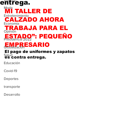
entrega.
Moda
MI TALLER DE 
Entretenimiento
CALZADO AHORA 
Economía
TRABAJA PARA EL 
Opinión
ESTADO”: PEQUEÑO 
Presidencia 2022
EMPRESARIO
Globalización
El pago de uniformes y zapatos 
Salud
es contra entrega.
Educación
Covid-19
Deportes
transporte
Desarrollo