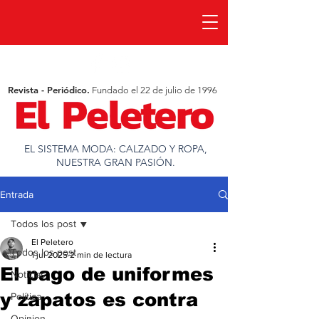
Revista - Periódico.
Fundado el 22 de julio de 1996
EL SISTEMA MODA: CALZADO Y ROPA,
NUESTRA GRAN PASIÓN.
Entrada
Todos los post
El Peletero
Todos los post
1 jul 2025
2 min de lectura
El pago de uniformes
Noticias
y zapatos es contra
Política
Opinion