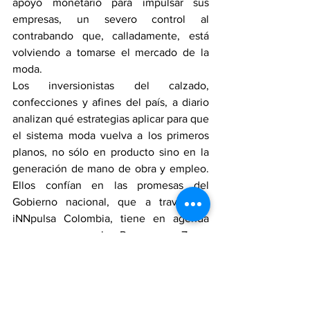
apoyo monetario para impulsar sus 
empresas, un severo control al 
contrabando que, calladamente, está 
volviendo a tomarse el mercado de la 
moda.
Los inversionistas del calzado, 
confecciones y afines del país, a diario 
analizan qué estrategias aplicar para que 
el sistema moda vuelva a los primeros 
planos, no sólo en producto sino en la 
generación de mano de obra y empleo. 
Ellos confían en las promesas del 
Gobierno nacional, que a través de 
iNNpulsa Colombia, tiene en agenda 
apoyar con el Programa Zasca 
Confecciones y Zasca Calzado, 34 
proyectos a nivel país.
La clave para que los programas tengan 
impacto, es que se pase de la virtualidad 