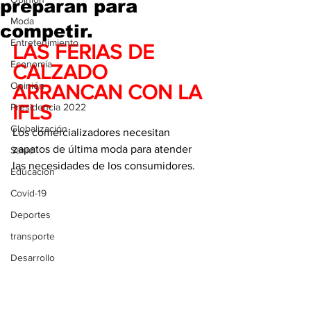
preparan para
Moda
competir.
Entretenimiento
LAS FERIAS DE 
Economía
CALZADO 
Opinión
ARRANCAN CON LA 
Presidencia 2022
IFLS
Globalización
Los comercializadores necesitan 
zapatos de última moda para atender 
Salud
las necesidades de los consumidores. 
Educación
Covid-19
Deportes
transporte
Desarrollo