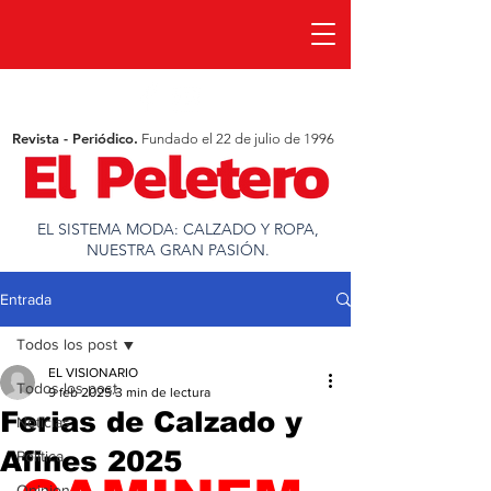
Revista - Periódico.
Fundado el 22 de julio de 1996
EL SISTEMA MODA: CALZADO Y ROPA,
NUESTRA GRAN PASIÓN.
Entrada
Todos los post
EL VISIONARIO
Todos los post
9 feb 2025
3 min de lectura
Ferias de Calzado y
Noticias
Afines 2025
Política
Opinion