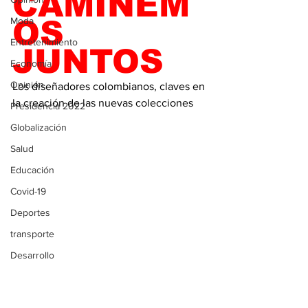
CAMINEM
Moda
OS 
Entretenimiento
JUNTOS
Economía
Opinión
Los diseñadores colombianos, claves en 
la creación de las nuevas colecciones
Presidencia 2022
Globalización
Salud
Educación
Covid-19
Deportes
transporte
Desarrollo