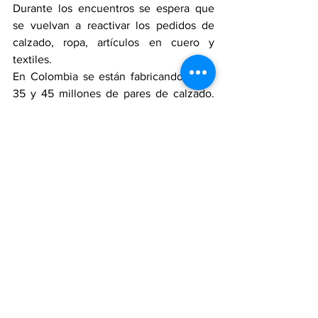
Durante los encuentros se espera que 
se vuelvan a reactivar los pedidos de 
calzado, ropa, artículos en cuero y 
textiles.
En Colombia se están fabricando entre 
35 y 45 millones de pares de calzado. 
Antes eran 70, 80, 90 y 120 millones. 
Esos volúmenes es difícil que se 
vuelvan a hacer por varios factores: 1. La 
presencia de zapatos extranjeros. 2. 
Colombia cambió la cantidad por la 
calidad. 3. Los zapatos de sobremesa 
compiten con sus tendencias. 4. El pago 
de contado seleccionó la 
comercialización. 5. La mano de obra es 
básicamente artesanal y el relevo 
generacional brilla por su ausencia, lo 
cual está volviendo exclusiva la 
fabricación de calzado, que marque la 