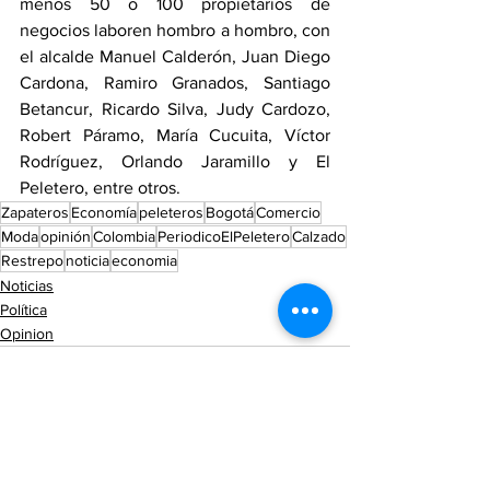
menos 50 o 100 propietarios de 
negocios laboren hombro a hombro, con 
el alcalde Manuel Calderón, Juan Diego 
Cardona, Ramiro Granados, Santiago 
Betancur, Ricardo Silva, Judy Cardozo, 
Robert Páramo, María Cucuita, Víctor 
Rodríguez, Orlando Jaramillo y El 
Peletero, entre otros.
Zapateros
Economía
peleteros
Bogotá
Comercio
Moda
opinión
Colombia
PeriodicoElPeletero
Calzado
Restrepo
noticia
economia
Noticias
Política
Opinion