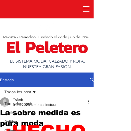
Revista - Periódico.
Fundado el 22 de julio de 1996
EL SISTEMA MODA: CALZADO Y ROPA,
NUESTRA GRAN PASIÓN.
Entrada
Todos los post
Yekojr
Todos los post
9 feb 2025
3 min de lectura
La sobre medida es
Noticias
pura moda
Política
Opinion