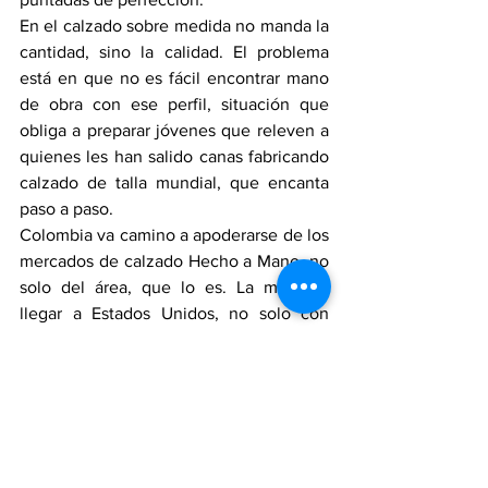
En el calzado sobre medida no manda la 
cantidad, sino la calidad. El problema 
está en que no es fácil encontrar mano 
de obra con ese perfil, situación que 
obliga a preparar jóvenes que releven a 
quienes les han salido canas fabricando 
calzado de talla mundial, que encanta 
paso a paso.
Colombia va camino a apoderarse de los 
mercados de calzado Hecho a Mano, no 
solo del área, que lo es. La meta es 
llegar a Estados Unidos, no solo con 
pares, con mucho más, lo mismo que a 
Europa; el objetivo es exportar docenas, 
aprovechando el conocimiento y una 
materia prima que es oro: el cuero y los 
materiales naturales.
El 2025 es propicio para engrandecer a 