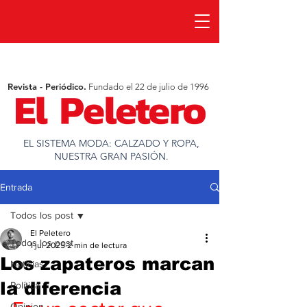
Revista - Periódico.
Fundado el 22 de julio de 1996
EL SISTEMA MODA: CALZADO Y ROPA,
NUESTRA GRAN PASIÓN.
Entrada
Todos los post
El Peletero
Todos los post
1 jul 2025
2 min de lectura
Los zapateros marcan
Noticias
la diferencia
Política
Opinion