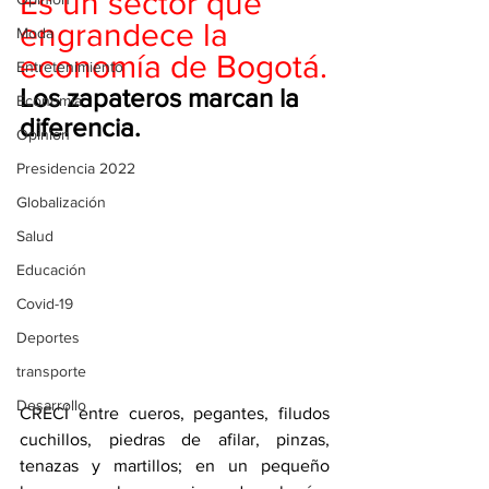
Es un sector que 
engrandece la 
Moda
economía de Bogotá.
Entretenimiento
Los zapateros marcan la 
Economía
diferencia.
Opinión
Presidencia 2022
Globalización
Salud
Educación
Covid-19
Deportes
transporte
Desarrollo
CRECÍ entre cueros, pegantes, filudos 
cuchillos, piedras de afilar, pinzas, 
tenazas y martillos; en un pequeño 