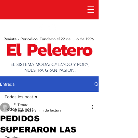
Revista - Periódico.
Fundado el 22 de julio de 1996
EL SISTEMA MODA: CALZADO Y ROPA,
NUESTRA GRAN PASIÓN.
Entrada
Todos los post
El Tenaz
Todos los post
13 ago 2025
3 min de lectura
PEDIDOS
Noticias
SUPERARON LAS
Política
Opinion