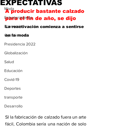
EXPECTATIVAS
Moda
A producir bastante calzado 
Entretenimiento
para el fin de año, se dijo
Economía
La reactivación comienza a sentirse 
Opinión
en la moda
Presidencia 2022
Globalización
Salud
Educación
Covid-19
Deportes
transporte
Desarrollo
SI la fabricación de calzado fuera un arte 
fácil, Colombia sería una nación de solo 