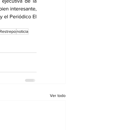
jecutiva de la 
ien interesante, 
 el Periódico El 
Restrepo
noticia
Ver todo