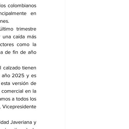
los colombianos 
cipalmente en 
ones.
timo trimestre 
r una caída más 
ctores como la 
a de fin de año 
l calzado tienen 
l año 2025 y es 
esta versión de 
comercial en la 
amos a todos los 
, Vicepresidente 
dad Javeriana y 