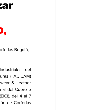
zar
, 
rferias Bogotá, 
ustriales del 
uras ( ACICAM) 
otwear & Leather 
nal del Cuero e 
ICI), del 4 al 7 
ón de Corferias 