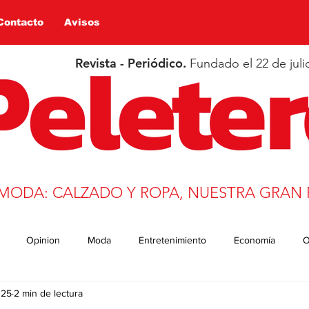
Contacto
Avisos
Revista - Periódico.
Fundado el 22 de juli
 MODA: CALZADO Y ROPA, NUESTRA GRAN 
Opinion
Moda
Entretenimiento
Economía
O
025
2 min de lectura
n
Salud
Educación
Covid-19
Deportes
trans