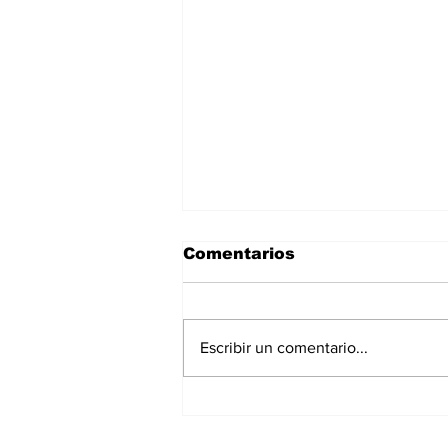
Comentarios
Escribir un comentario...
José Antonio Méndez
Benavides, el gran
heredero