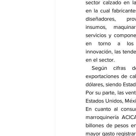
sector calzado en la
en la cual fabricante
diseñadores, pro
insumos, maquinari
servicios y compone
en torno a los n
innovación, las tende
en el sector.
 Según cifras del DANE, las 
exportaciones de ca
dólares, siendo Estad
Por su parte, las ven
Estados Unidos, Méxi
En cuanto al consum
marroquinería ACIC
billones de pesos en
mayor gasto registrar