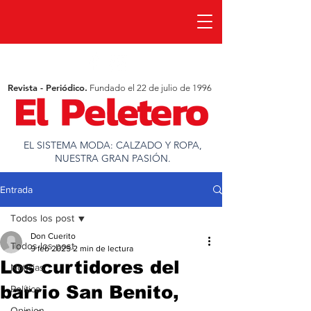
Revista - Periódico.
Fundado el 22 de julio de 1996
EL SISTEMA MODA: CALZADO Y ROPA,
NUESTRA GRAN PASIÓN.
Entrada
Todos los post
Don Cuerito
Todos los post
9 feb 2025
2 min de lectura
Los curtidores del
Noticias
barrio San Benito,
Política
Opinion