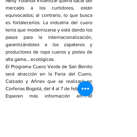
Nelly Yolanda Villamizar quería sacar del 
mercado a los curtidores, están 
equivocados; al contrario, lo que busca 
es fortalecerlos. La industria del cuero 
tenía que modernizarse y está dando los 
pasos para la internacionalización, 
garantizándoles a los zapateros y 
productores de ropa cueros y pieles de 
alta gama… ecológicas.
El Programa Cuero Verde de San Benito 
será atracción en la Feria del Cuero, 
Calzado y Afines que se realizará en 
Corferias Bogotá, del 4 al 7 de febrero.
Esperen más información en el 
Periódico El Peletero.
Zapateros
Economía
peleteros
Bogotá
Comercio
Moda
opinión
Colombia
Calzado
PeriodicoElPeletero
Restrepo
noticia
localidad antonio nariño
economia
Gobierno nacional de Colombia
restrepo
Covid-19