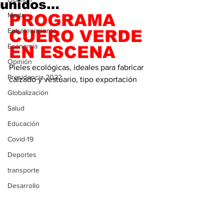
unidos…
Moda
PROGRAMA 
Entretenimiento
CUERO VERDE 
Economía
EN ESCENA
Opinión
Pieles ecológicas, ideales para fabricar 
Presidencia 2022
calzado y vestuario, tipo exportación
Globalización
Salud
Educación
Covid-19
Deportes
transporte
Desarrollo