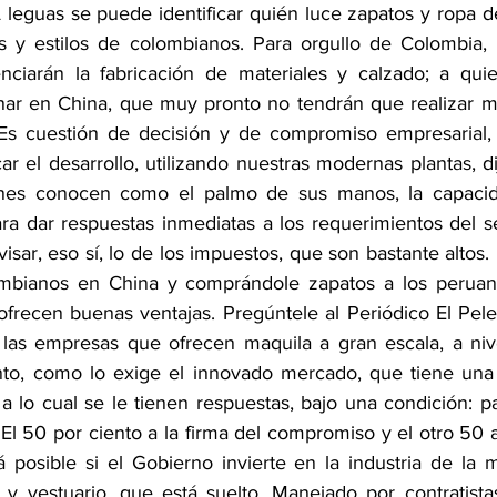
leguas se puede identificar quién luce zapatos y ropa de
y estilos de colombianos. Para orgullo de Colombia, l
nciarán la fabricación de materiales y calzado; a qui
r en China, que muy pronto no tendrán que realizar mil
. Es cuestión de decisión y de compromiso empresarial,
ar el desarrollo, utilizando nuestras modernas plantas, d
enes conocen como el palmo de sus manos, la capaci
a dar respuestas inmediatas a los requerimientos del se
visar, eso sí, lo de los impuestos, que son bastante altos. 
mbianos en China y comprándole zapatos a los peruanos
frecen buenas ventajas. Pregúntele al Periódico El Pele
 las empresas que ofrecen maquila a gran escala, a nive
nto, como lo exige el innovado mercado, que tiene una 
a lo cual se le tienen respuestas, bajo una condición: p
 El 50 por ciento a la firma del compromiso y el otro 50 a 
á posible si el Gobierno invierte en la industria de la m
 vestuario, que está suelto. Manejado por contratistas