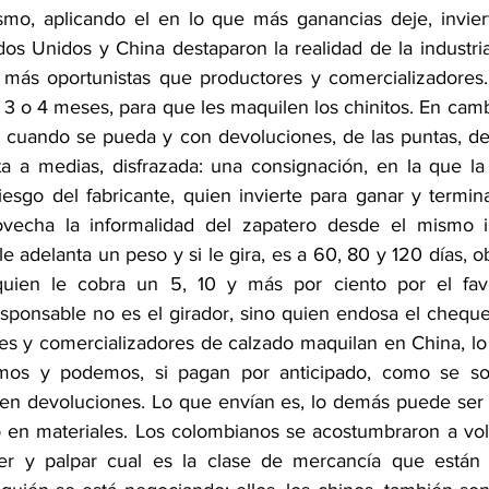
ismo, aplicando el en lo que más ganancias deje, invier
dos Unidos y China destaparon la realidad de la industria
 más oportunistas que productores y comercializadores.
 3 o 4 meses, para que les maquilen los chinitos. En camb
o cuando se pueda y con devoluciones, de las puntas, de
 a medias, disfrazada: una consignación, en la que la 
iesgo del fabricante, quien invierte para ganar y termin
ovecha la informalidad del zapatero desde el mismo i
 le adelanta un peso y si le gira, es a 60, 80 y 120 días, o
 quien le cobra un 5, 10 y más por ciento por el fav
sponsable no es el girador, sino quien endosa el cheque,
es y comercializadores de calzado maquilan en China, l
emos y podemos, si pagan por anticipado, como se so
en devoluciones. Lo que envían es, lo demás puede ser 
 en materiales. Los colombianos se acostumbraron a volar
er y palpar cual es la clase de mercancía que están a