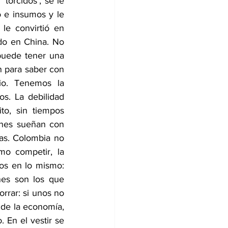
torcidos’, se le 
e insumos y le 
le convirtió en 
o en China. No 
uede tener una 
 para saber con 
o. Tenemos la 
s. La debilidad 
o, sin tiempos 
enes sueñan con 
as. Colombia no 
mo competir, la 
os en lo mismo: 
es son los que 
rar: si unos no 
 de la economía, 
En el vestir se 