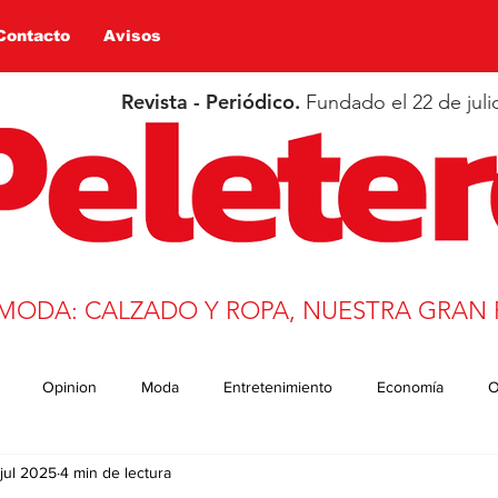
Contacto
Avisos
Revista - Periódico.
Fundado el 22 de juli
 MODA: CALZADO Y ROPA, NUESTRA GRAN 
Opinion
Moda
Entretenimiento
Economía
O
 jul 2025
4 min de lectura
n
Salud
Educación
Covid-19
Deportes
trans