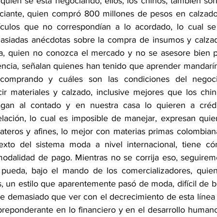
uién se está negociando; ellos, los chinos, también son ‘
iante, quien compró 800 millones de pesos en calzado 
ículos que no correspondían a lo acordado, lo cual se 
masiadas anécdotas sobre la compra de insumos y calzad
sa, quien no conozca el mercado y no se asesore bien p
ncia, señalan quienes han tenido que aprender mandarín
comprando y cuáles son las condiciones del negoci
r materiales y calzado, inclusive mejores que los chino
gan al contado y en nuestra casa lo quieren a crédit
elación, lo cual es imposible de manejar, expresan qui
pateros y afines, lo mejor con materias primas colombian
texto del sistema moda a nivel internacional, tiene có
modalidad de pago. Mientras no se corrija eso, seguirem
pueda, bajo el mando de los comercializadores, quien
 un estilo que aparentemente pasó de moda, difícil de bor
iene demasiado que ver con el decrecimiento de esta línea
reponderante en lo financiero y en el desarrollo humano. 