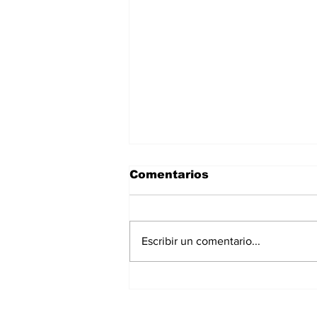
Comentarios
Escribir un comentario...
Fue creada hace 96
años y es pionera en la
inyección de plásticos