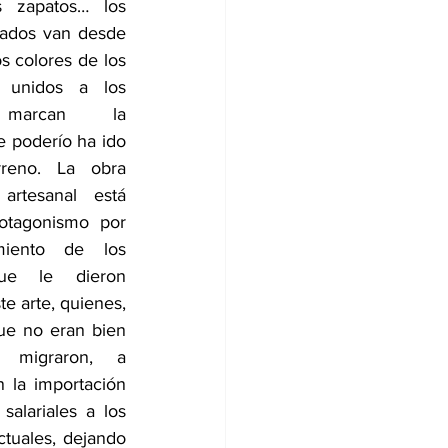
os zapatos… los 
gados van desde 
os colores de los 
 unidos a los 
 marcan la 
e poderío ha ido 
reno. La obra 
artesanal está 
otagonismo por 
miento de los 
ue le dieron 
te arte, quienes, 
ue no eran bien 
 migraron, a 
 la importación 
alariales a los 
tuales, dejando 