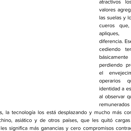
atractivos l
valores agre
las suelas y l
cueros que,
apliques,
diferencia. Es
cediendo ter
básicamente 
perdiendo pr
el envejeci
operarios q
identidad a es
al observar q
remunerados
ás, la tecnología los está desplazando y mucho más con
ino, asiático y de otros países, que les quitó cargas s
 les significa más ganancias y cero compromisos contrac