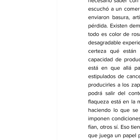
necesario saber con q
escuchó a un comerc
enviaron basura, art
pérdida. Existen de
todo es color de ro
desagradable experie
certeza qué están 
capacidad de produci
está en que allá pa
estipulados de canc
producirles a los za
podrá salir del con
flaqueza está en la 
haciendo lo que se 
imponen condiciones,
fían, otros sí. Eso t
que juega un papel p