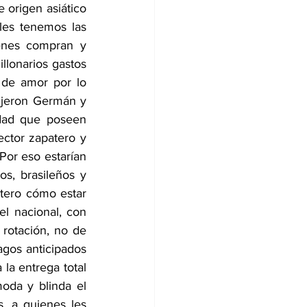
 origen asiático 
es tenemos las 
enes compran y 
lonarios gastos 
 de amor por lo 
ijeron Germán y 
dad que poseen 
ctor zapatero y 
Por eso estarían 
, brasileños y 
tero cómo estar 
l nacional, con 
rotación, no de 
agos anticipados 
la entrega total 
oda y blinda el 
, a quienes les 